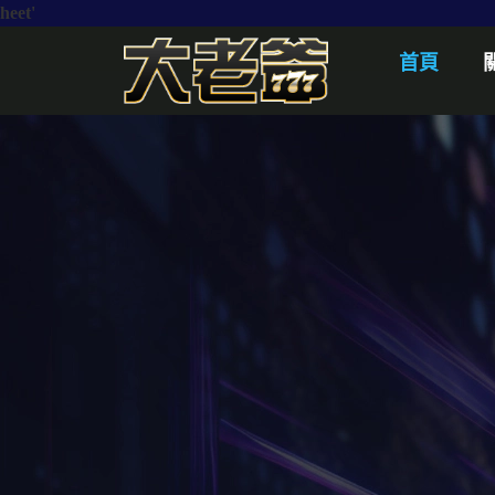
heet'
首頁