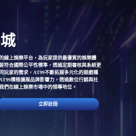
樂城
的線上娛樂平台，為玩家提供最優質的娛樂體
皆符合國際公平性標準，透過定期審核與系統更
玩家的需求，AT99不斷拓展多元化的遊戲種
T99積極擴展品牌影響力，透過數位行銷與社
我們在線上娛樂市場中的領導地位。
立即註冊