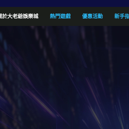
關於大老爺娛樂城
熱門遊戲
優惠活動
新手