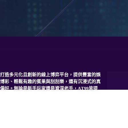
力於打造多元化且創新的線上博弈平台，提供豐富的娛
博彩、輕鬆有趣的賓果與刮刮樂，還有沉浸式的真
偏好。無論是新手玩家還是資深老手，AT99皆提
的客服支援與安全穩定的系統環境，讓每位使用者
城是尋求高品質、多樣遊戲選擇與優質服務玩家的
即註冊