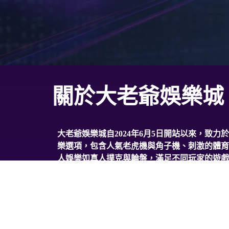
關於大老爺娛樂城
大老爺娛樂城自2024年6月5日開站以來，致
樂選項，包含人氣老虎機與角子機、刺激的體育
人娛樂如真人撲克與輪盤，滿足不同玩家的遊戲
供清晰的遊戲教學與客製化推薦，搭配快速回應
都能安心享受最佳的線上娛樂體驗。大老爺娛樂
理想首選。
立