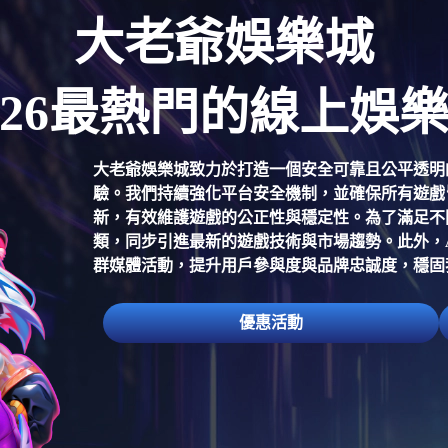
大老爺娛樂城
026最熱門的線上娛
大老爺娛樂城致力於打造一個安全可靠且公平透明
驗。我們持續強化平台安全機制，並確保所有遊戲
新，有效維護遊戲的公正性與穩定性。為了滿足不同
類，同步引進最新的遊戲技術與市場趨勢。此外，A
群媒體活動，提升用戶參與度與品牌忠誠度，穩固
優惠活動