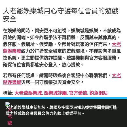
大老爺娛樂城用心守護每位會員的遊戲
安全
在娛樂的同時，資安更不可忽視。娛樂城是娛樂，不該成為
風險的開端。如今詐騙手法不再粗糙，反而越來越像真的，
假客服、假網址、假獎勵，全都針對玩家的信任而來。
大老
爺娛樂城
致力於打造安全穩定的遊戲環境，不僅設有多重風
控系統，更主動提供防詐提醒、驗證機制與官方客服服務，
確保每位會員都能安心登入、放心提款。
若您有任何疑慮，請隨時透過後台客服中心聯繫我們，
大老
爺娛樂城
與您一同守護帳號與資金安全
。
標籤:
大老爺娛樂城
,
娛樂城詐騙
,
官方儲值
,
釣魚網站
Manual 了解更多
大老爺娛樂城由新加坡、韓國及多家亞洲知名娛樂集團共同打造，
致力於成為台灣最具公信力的線上娛樂平台。